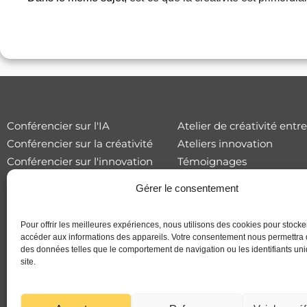
Conférencier sur l'IA
Atelier de créativité entr
Conférencier sur la créativité
Ateliers innovation
Conférencier sur l'innovation
Témoignages
Gérer le consentement
Pour offrir les meilleures expériences, nous utilisons des cookies pour stocke
accéder aux informations des appareils. Votre consentement nous permettra d
des données telles que le comportement de navigation ou les identifiants un
site.
© 2025 BUTZI