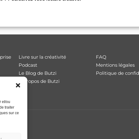
eprise
Livre sur la créativité
FAQ
Podcast
Mentions légales
Le Blog de Butzi
Politique de confid
A propos de Butzi
r et/ou
e traiter
iques sur ce