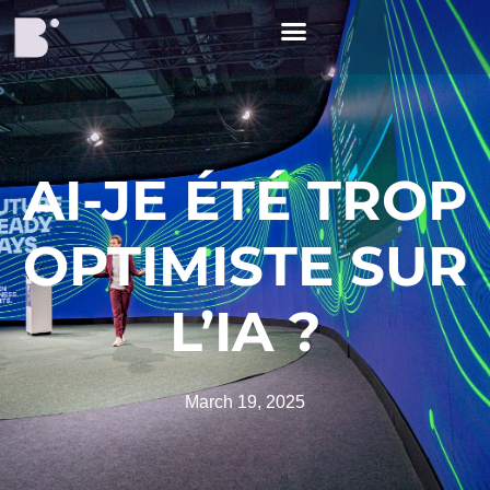
AI-JE ÉTÉ TROP
OPTIMISTE SUR
L’IA ?
March 19, 2025