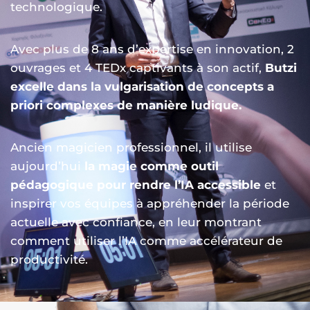
technologique.
Avec plus de 8 ans d’expertise en innovation,
2
ouvrages
et 4
TEDx
captivants à son actif,
Butzi
excelle dans la vulgarisation
de concepts a
priori complexes de manière ludique.
Ancien magicien professionnel, il utilise
aujourd’hui
la magie comme outil
pédagogique
pour rendre l’IA accessible
et
inspirer vos équipes à appréhender la période
actuelle avec confiance, en leur montrant
comment utiliser l’IA comme accélérateur de
productivité.