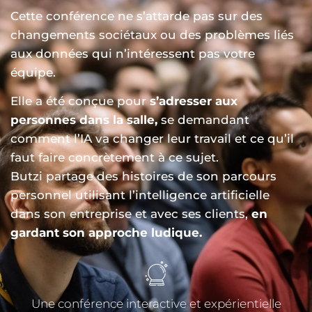
Cette conférence ne s’attarde pas sur des
changements sociétaux ou des problèmes liés
aux données qui n’intéressent pas votre
équipe.
Elle a été conçue pour
s’adresser aux
personnes dans la salle,
se demandant
comment l’IA va changer leur travail et ce qu’il
faut faire concrètement à ce sujet.
Butzi partage des histoires de son parcours
personnel utilisant l’intelligence artificielle
dans son entreprise et avec ses clients,
en
gardant son approche ludique.
Une conférence interactive et expérientielle